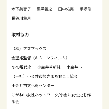
木下美智子
黒澤義之
田中佑実
手塚修
長谷川葉月
取材協力
（株）アズマックス
金聖雄監督（キムーンフィルム）
NPO現代座
小金井革新懇
小金井市
（一社）小金井市観光まちおこし協会
小金井市文化財センター
こがねい女性ネットワーク/小金井女性史を作
る会