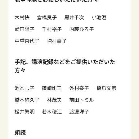
木村快
倉橋良子
黒井千次
小池澄
武田陽子
千村裕子
内藤ひろ子
中重喜代子
増村幸子
手記、講演記録などをご提供いただいた
方々
池とし子
篠崎剛三
外村泰子
橋爪文彦
橋本悠久子
林茂夫
前田トミル
松井繁明
若木稜江
渡邊洋子
朗読