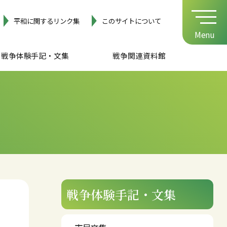
平和に関するリンク集
このサイトについて
Menu
戦争体験手記・文集
戦争関連資料館
民文集
記
蔵写真・資料
奉安殿
防空壕
京王バス停プール前
陸軍技術研究所境界石杭
空襲爆弾跡「あか池」
市文化財センター
戦争体験手記・文集