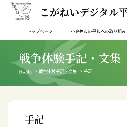
こがねいデジタル
トップページ
小金井市の平和への取り組み
はじめに
世界連邦平和都市宣言
小金井市非核平和都市宣言
平和首長会議
小金井平和の日条例
小金井市の平和推進事業
戦争体験手記・文集
HOME
戦争体験手記・文集
手記
手記