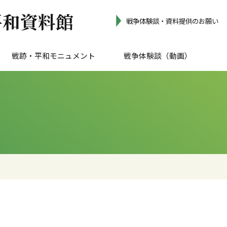
平和資料館
戦争体験談・資料提供のお願い
戦跡・平和モニュメント
戦争体験談（動画）
小金井の年表
小金井の戦争遺跡
平和のモニュメント
陸軍技術研究所
国民錬成所
中央工業（株）南部工場
中島飛行機三鷹研究所
その他の戦跡
広島の被爆樹木二世：アオギリ
世界連邦平和都市宣言記念塔
日中友好の碑
小金井町戦争犠牲者慰霊碑
平和之礎
非核平和都市宣言サインボード
第二次世界大戦供養塔
証言
手記朗読
市
手
収